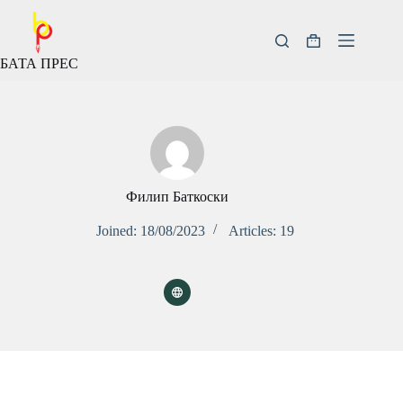
Скокни
до
содржината
Кошничка
БАТА ПРЕС
за
купување
Филип Баткоски
Joined: 18/08/2023
Articles: 19