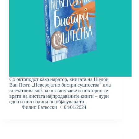
Со октоподот како наратор, книгата на Шелби
Ван Пелт, „Неверојатно бистри суштества“ има
впечатлива моќ за опстанување и повторно се
врати на листата најпродаваните книги – дури
една и пол година по објавувањето.
Филип Баткоски
04/01/2024