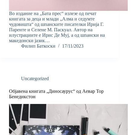
Во издание на „Бата прес“ излезе од печат
книгата за деца и млади „Алма и седумте
чудовишта“ од шпанските писателки Ирија Г.
Паренте и Селене М. Паскуал. Автор на
илустрациите е Ирис Де Муј, а од шпански на
македонски јазик…
Филип Баткоски
17/11/2023
Uncategorized
Објавена книгата „Диносаурус“ од Аевар Тор
Бенедикстон