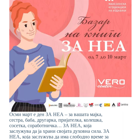
Осми март е ден ЗА НЕА – за вашата мајка,
сестра, баба, другарка, пријателка, колешка,
сосетка, соработничка… ЗА НЕА, која
заслужува да ја храни својата духовна сила. ЗА
НЕА, која заслужува да има слободно време за