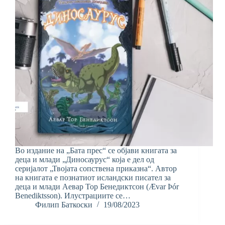
Во издание на „Бата прес“ се објави книгата за
деца и млади „Диносаурус“ која е дел од
серијалот „Твојата сопствена приказна“. Автор
на книгата е познатиот исландски писател за
деца и млади Аевар Тор Бенедиктсон (Ævar Þór
Benediktsson). Илустрациите се…
Филип Баткоски
19/08/2023