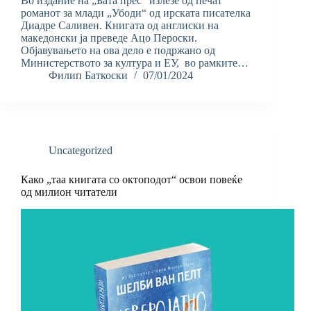
Во издание на „Бата прес“ излезе од печат
романот за млади „Убоди“ од ирската писателка
Диадре Саливен. Книгата од англиски на
македонски ја преведе Ацо Пероски.
Објавувањето на ова дело е подржано од
Министерството за култура и ЕУ, во рамките…
Филип Баткоски
07/01/2024
Uncategorized
Како „таа книгата со октоподот“ освои повеќе
од милион читатели