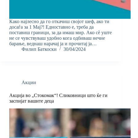
Како најлесно да го откачиш својот шеф, ако ти
досаѓа за 1 Мај?! Едноставно е, треба да
поставиш граници, за да имаш мир. Ако сè уште
не се чувствуваш удобно кога одбиваш нечие
барање, веднаш нарачај ја и прочитај ја…
Филип Баткоски
30/04/2024
Акции
Акција во „Стокомак“! Сликовници што ќе ги
заспијат вашите деца