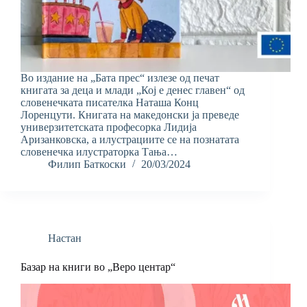
Во издание на „Бата прес“ излезе од печат
книгата за деца и млади „Кој e денес главен“ од
словенечката писателка Наташа Конц
Лоренцути. Книгата на македонски ја преведе
универзитетската професорка Лидија
Аризанковска, а илустрациите се на познатата
словенечка илустраторка Тања…
Филип Баткоски
20/03/2024
Настан
Базар на книги во „Веро центар“