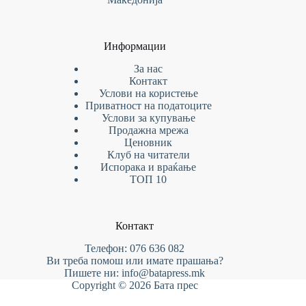
Информации
За нас
Контакт
Услови на
користење
Приватност на податоците
Услови за купување
Продажна мрежа
Ценовник
Клуб на читатели
Испорака и враќање
ТОП 10
Контакт
Телефон: 076 636 082
Ви треба помош или имате прашања?
Пишете ни: info@batapress.mk
Copyright © 2026 Бата прес