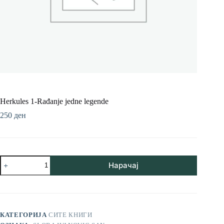
Herkules 1-Rađanje jedne legende
250
ден
Herkules
Нарачај
1-
Rađanje
jedne
legende
количина
КАТЕГОРИЈА
СИТЕ КНИГИ