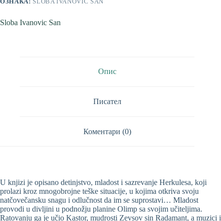
ОЗНАКА:
SLOBA IVANOVIC SAN
Sloba Ivanovic San
Опис
Писател
Коментари (0)
U knjizi je opisano detinjstvo, mladost i sazrevanje Herkulesa, koji
prolazi kroz mnogobrojne teške situacije, u kojima otkriva svoju
natčovečansku snagu i odlučnost da im se suprostavi… Mladost
provodi u divljini u podnožju planine Olimp sa svojim učiteljima.
Ratovanju ga je učio Kastor, mudrosti Zevsov sin Radamant, a muzici i