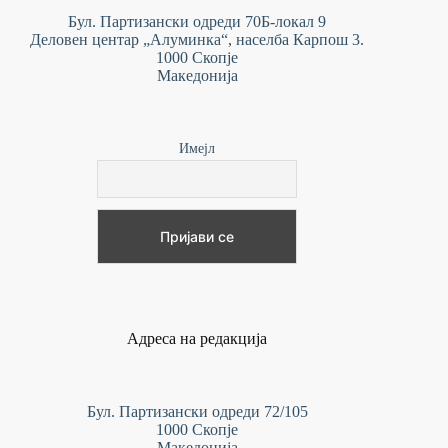
Бул. Партизански одреди 70Б-локал 9
Деловен центар „Алуминка“, населба Карпош 3.
1000 Скопје
Македонија
Имејл
Адреса на редакција
Бул. Партизански одреди 72/105
1000 Скопје
Македонија