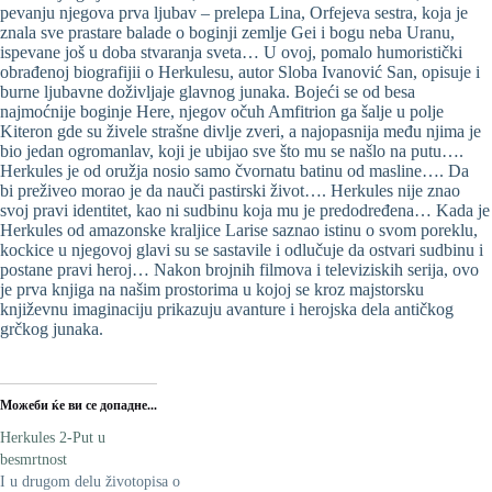
pevanju njegova prva ljubav – prelepa Lina, Orfejeva sestra, koja je
znala sve prastare balade o boginji zemlje Gei i bogu neba Uranu,
ispevane još u doba stvaranja sveta… U ovoj, pomalo humoristički
obrađenoj biografijii o Herkulesu, autor Sloba Ivanović San, opisuje i
burne ljubavne doživljaje glavnog junaka. Bojeći se od besa
najmoćnije boginje Here, njegov očuh Amfitrion ga šalje u polje
Kiteron gde su živele strašne divlje zveri, a najopasnija među njima je
bio jedan ogromanlav, koji je ubijao sve što mu se našlo na putu….
Herkules je od oružja nosio samo čvornatu batinu od masline…. Da
bi preživeo morao je da nauči pastirski život…. Herkules nije znao
svoj pravi identitet, kao ni sudbinu koja mu je predodređena… Kada je
Herkules od amazonske kraljice Larise saznao istinu o svom poreklu,
kockice u njegovoj glavi su se sastavile i odlučuje da ostvari sudbinu i
postane pravi heroj… Nakon brojnih filmova i televiziskih serija, ovo
je prva knjiga na našim prostorima u kojoj se kroz majstorsku
književnu imaginaciju prikazuju avanture i herojska dela antičkog
grčkog junaka.
Можеби ќе ви се допадне...
Herkules 2-Put u
besmrtnost
I u drugom delu životopisa o