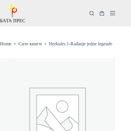
Скокни
до
содржината
Кошничка
БАТА ПРЕС
за
купување
Home
Сите книги
Herkules 1-Rađanje jedne legende