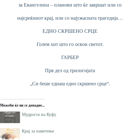
за Евангелина – планови што ќе завршат или со
најсреќниот крај, или со најужасната трагедија…
ЕДНО СКРШЕНО СРЦЕ
Голем хит што го освои светот.
ГАРБЕР
Прв дел од трилогијата
„Си беше еднаш едно скршено срце“.
Можеби ќе ви се допадне...
Мудроста на Куфу
Крај за паметење