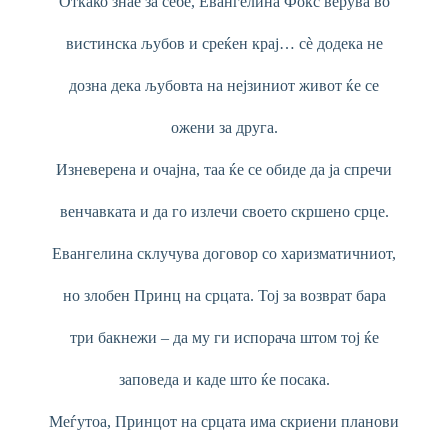
Откако знае за себе, Евангелина Фокс верува во
вистинска љубов и среќен крај… сѐ додека не
дозна дека љубовта на нејзиниот живот ќе се
ожени за друга.
Изневерена и очајна, таа ќе се обиде да ја спречи
венчавката и да го излечи своето скршено срце.
Евангелина склучува договор со харизматичниот,
но злобен Принц на срцата. Тој за возврат бара
три бакнежи – да му ги испорача штом тој ќе
заповеда и каде што ќе посака.
Меѓутоа, Принцот на срцата има скриени планови