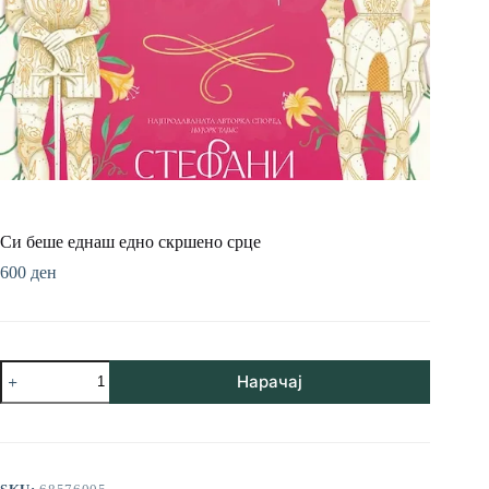
Си беше еднаш едно скршено срце
600
ден
Си
Нарачај
беше
еднаш
едно
скршено
срце
количина