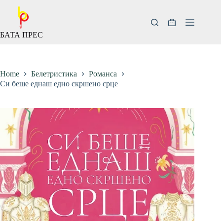
Скокни
до
содржината
Кошничка
БАТА ПРЕС
за
купување
Home
Белетристика
Романса
Си беше еднаш едно скршено срце