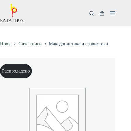
Скокни
до
содржината
Кошничка
БАТА ПРЕС
за
купување
Home
Сите книги
Македонистика и славистика
Распродадено