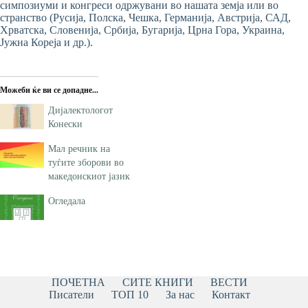
симпозиуми и конгреси одржувани во нашата земја или во
странство (Русија, Полска, Чешка, Германија, Австрија, САД,
Хрватска, Словенија, Србија, Бугарија, Црна Гора, Украина,
Јужна Кореја и др.).
Можеби ќе ви се допадне...
Дијалектологот
Конески
Мал речник на
туѓите зборови во
македонскиот јазик
Огледала
ПОЧЕТНА
СИТЕ КНИГИ
ВЕСТИ
Писатели
ТОП 10
За нас
Контакт