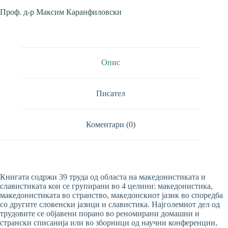
Проф. д-р Максим Каранфиловски
Опис
Писател
Коментари (0)
Книгата содржи 39 труда од областа на македонистиката и
славистиката кои се групирани во 4 целини: македонистика,
македонистиката во странство, македонскиот јазик во споредба
со другите словенски јазици и славистика. Најголемиот дел од
трудовите се објавени порано во реномирани домашни и
странски списанија или во зборници од научни конференции,