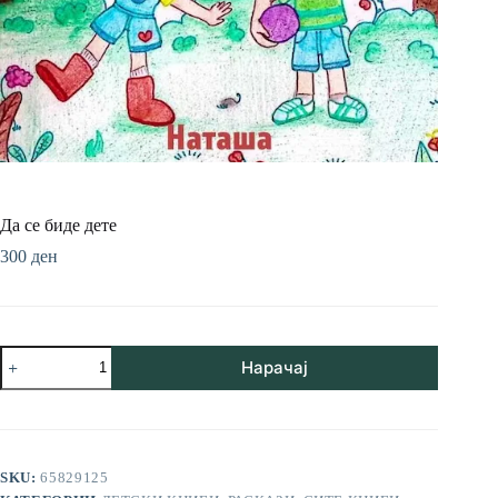
Да се биде дете
300
ден
Да
Нарачај
се
биде
дете
количина
SKU:
65829125