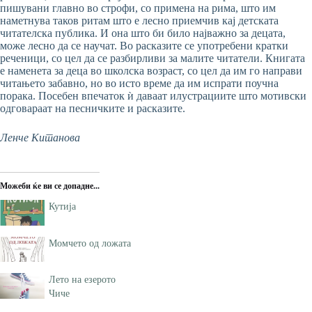
пишувани главно во строфи, со примена на рима, што им
наметнува таков ритам што е лесно приемчив кај детската
читателска публика. И она што би било најважно за децата,
може лесно да се научат. Во расказите се употребени кратки
реченици, со цел да се разбирливи за малите читатели. Книгата
е наменета за деца во школска возраст, со цел да им го направи
читањето забавно, но во исто време да им испрати поучна
порака. Посебен впечаток ѝ даваат илустрациите што мотивски
одговараат на песничките и расказите.
Ленче Китанова
Можеби ќе ви се допадне...
Кутија
Момчето од ложата
Лето на езерото
Чиче