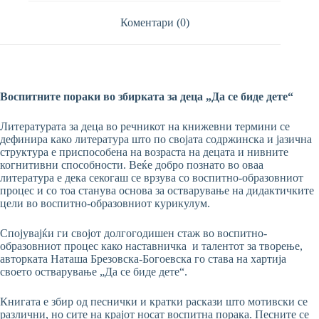
Коментари (0)
Воспитните пораки во збирката за деца „Да се биде дете“
Литературата за деца во речникот на книжевни термини се
дефинира како литература што по својата содржинска и јазична
структура е приспособена на возраста на децата и нивните
когнитивни способности. Веќе добро познато во оваа
литература е дека секогаш се врзува со воспитно-образовниот
процес и со тоа станува основа за остварување на дидактичките
цели во воспитно-образовниот курикулум.
Спојувајќи ги својот долгогодишен стаж во воспитно-
образовниот процес како наставничка
и талентот за творење,
авторката Наташа Брезовска-Богоевска го става на хартија
своето остварување „Да се биде дете“.
Книгата е збир од песнички и кратки раскази што мотивски се
различни, но сите на крајот носат воспитна порака. Песните се