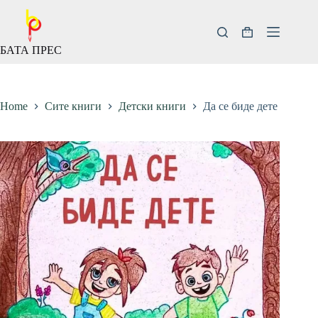
Скокни
до
содржината
Кошничка
БАТА ПРЕС
за
купување
Home
Сите книги
Детски книги
Да се биде дете