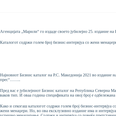
Агенцијата „Марили“ го издаде своето јубилејно 25. издание на
Каталогот содржи голем број бизнис-интервјуа со жени менаџери
Најновиот Бизнис каталог на Р.С. Македонија 2021 во издание н
прес“……..
Пред вас е јубилејниот Бизнис каталог на Република Северна М
ваков тип. И оваа година спецификата на овој број е одбележана
Како и секогаш каталогот содржи голем број бизнис-интервјуа со
жени менаџери. Но, во ова ексклузивно издание има и интервју
успешно менаџирање. Содржи и интервјуа со повеќе претставници