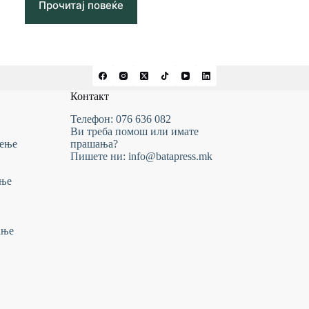
Прочитај повеќе
Контакт
Телефон: 076 636 082
Ви треба помош или имате
тење
прашања?
Пишете ни: info@batapress.mk
ање
и
ање