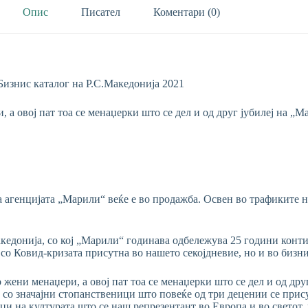
Опис
Писател
Коментари (0)
 Бизнис каталог на Р.С.Македонија 2021
, а овој пат тоа се менаџерки што се дел и од друг јубилеј на 
а агенцијата „Марили“ веќе е во продажба. Освен во трафиките н
акедонија, со кој „Марили“ годинава одбележува 25 години конт
 со Ковид-кризата присутна во нашето секојдневие, но и во бизни
 жени менаџери, а овој пат тоа се менаџерки што се дел и од др
а со значајни стопанственици што повеќе од три децении се при
 на културата што се наш репрезентант во Европа и во светот, 