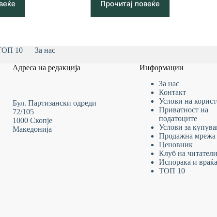
веќе
Прочитај повеќе
ТОП 10
За нас
Адреса на редакција
Информации
За нас
Контакт
Услови на
корис
Бул. Партизански одреди
Приватност на
72/105
податоците
1000 Скопје
Услови за купув
Македонија
Продажна мрежа
Ценовник
Клуб на читател
Испорака и враќ
ТОП 10