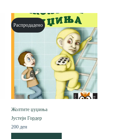
Распродадено
Жолтите џуџиња
Јустејн Гордер
200
ден