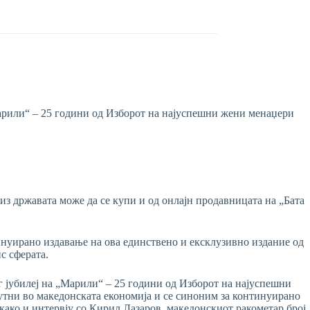
„Марили“ – 25 години од Изборот на најуспешни жени менаџери
из државата може да се купи и од онлајн продавницата на „Бата
инуирано издавање на ова единствено и ексклузивно издание од
с сферата.
уг јубилеј на „Марили“ – 25 години од Изборот на најуспешни
сутни во македонската економија и се синоним за континуирано
како и интервју со Кирил Лазаров, македонскиот ракометар број