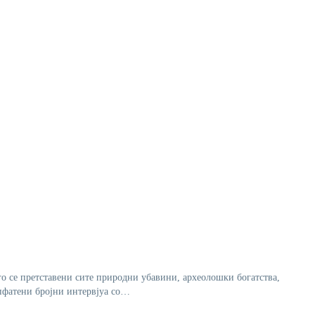
го се претставени сите природни убавини, археолошки богатства,
опфатени бројни интервјуа со…