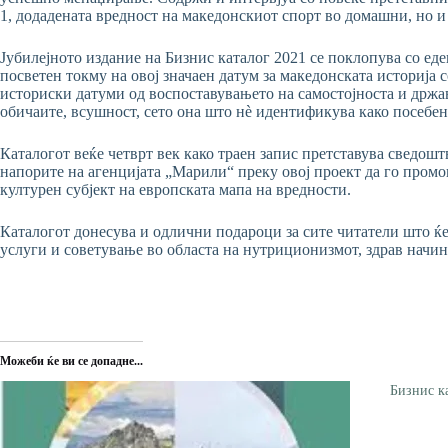
1, додадената вредност на македонскиот спорт во домашни, но 
Јубилејното издание на Бизнис каталог 2021 се поклопува со еде
посветен токму на овој значаен датум за македонската историја 
историски датуми од воспоставувањето на самостојноста и држа
обичаите, всушност, сето она што нѐ идентификува како посебен 
Каталогот веќе четврт век како траен запис претставува сведошт
напорите на агенцијата „Марили“ преку овој проект да го промов
културен субјект на европската мапа на вредности.
Каталогот донесува и одлични подароци за сите читатели што ќе 
услуги и советување во областа на нутриционизмот, здрав начин
Можеби ќе ви се допадне...
Бизнис к