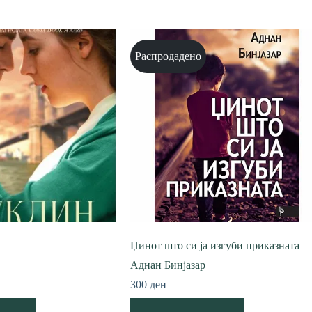
Распродадено
Џинот што си ја изгуби приказната
Аднан Бинјазар
300
ден