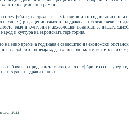
и во интернационални рамки.
н голем јубилеј на државата – 30-годишнината од независноста на
со наслов: „Три децении самостојна држава – некогаш вековен иде
вноста, важни културни и археолошки податоци за нашата самоби
народ и култура на европската територија.
во на едно време, а годинава е сведоштво на економски опстанок
ира најдоброто од земјата, да го потврди континуитетот во секој
го набават во продажната мрежа, а во овој број тоа се ваучери о
 на исхрана и здрави навики.
аталог 2022