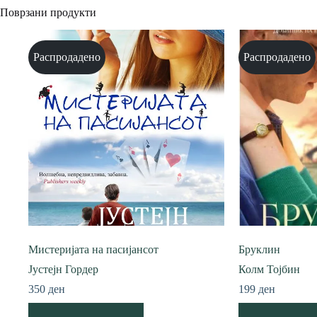
Поврзани продукти
Распродадено
Распродадено
Мистеријата на пасијансот
Бруклин
Јустејн Гордер
Колм Тојбин
350
ден
199
ден