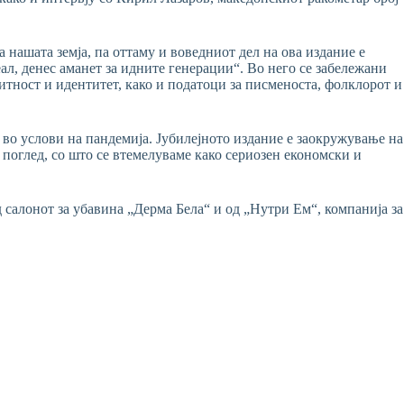
 нашата земја, па оттаму и воведниот дел на ова издание е
ал, денес аманет за идните генерации“. Во него се забележани
тност и идентитет, како и податоци за писменоста, фолклорот и
 во услови на пандемија. Јубилејното издание е заокружување на
 поглед, со што се втемелуваме како сериозен економски и
д салонот за убавина „Дерма Бела“ и од „Нутри Ем“, компанија за