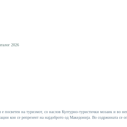
аталог 2026
 е посветен на туризмот, со наслов Културно-туристички мозаик и во не
ации кои се репрезент на најдоброто од Македонија. Во содржината се 