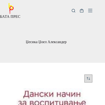
Скокни
до
содржината
Кошничка
БАТА ПРЕС
за
купување
Џесика Џоел Александер