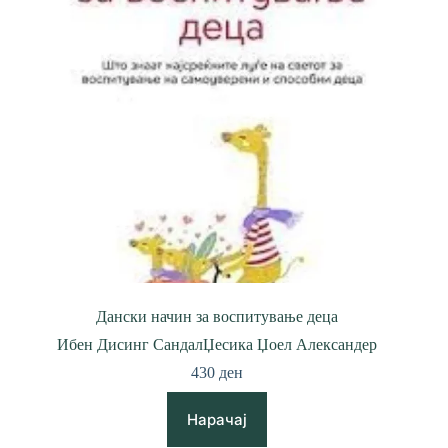
Дански начин за воспитување деца
Ибен Дисинг Сандал
Џесика Џоел Александер
430
ден
Нарачај