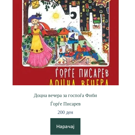
Доцна вечера за госпоѓа Фиби
Ѓорѓе Писарев
200
ден
Нарачај