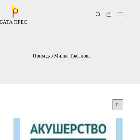
Скокни
до
содржината
Кошничка
БАТА ПРЕС
за
купување
Прим д-р Милка Трајанова