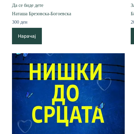
Да се биде дете
З
Наташа Брезовска-Богоевска
Б
300
ден
2
Нарачај