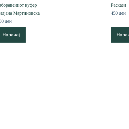
аборавениот куфер
Раскази
илјана Мартиновска
450
ден
00
ден
Нарачај
Нарач