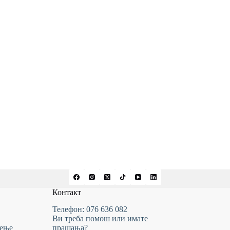
Контакт
Телефон: 076 636 082
Ви треба помош или имате
тење
прашања?