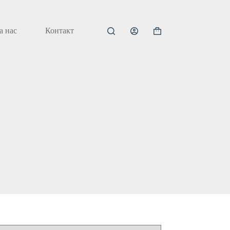
а нас
Контакт
Кошничка
за
купување