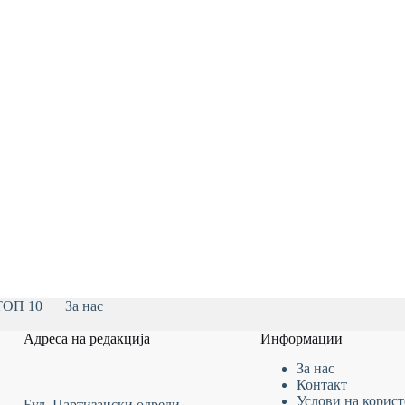
ТОП 10
За нас
Адреса на редакција
Информации
За нас
Контакт
Услови на
корис
Бул. Партизански одреди