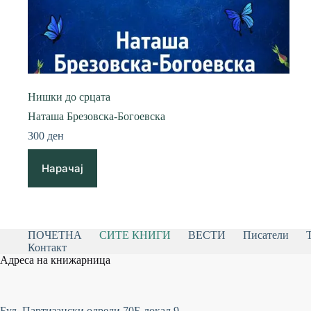
Нишки до срцата
Наташа Брезовска-Богоевска
300
ден
Нарачај
ПОЧЕТНА
СИТЕ КНИГИ
ВЕСТИ
Писатели
Контакт
Адреса на книжарница
Бул. Партизански одреди 70Б-локал 9