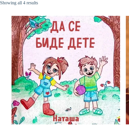
Sorted
Showing all 4 results
by
latest