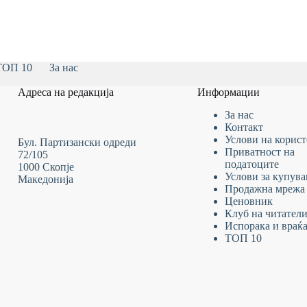
ТОП 10
За нас
Адреса на редакција
Информации
За нас
Контакт
Услови на
корис
Бул. Партизански одреди
Приватност на
72/105
податоците
1000 Скопје
Услови за купув
Македонија
Продажна мрежа
Ценовник
Клуб на читател
Испорака и враќ
ТОП 10