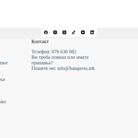
Контакт
Телефон: 076 636 082
Ви треба помош или имате
тење
прашања?
Пишете ни: info@batapress.mk
ање
и
ање