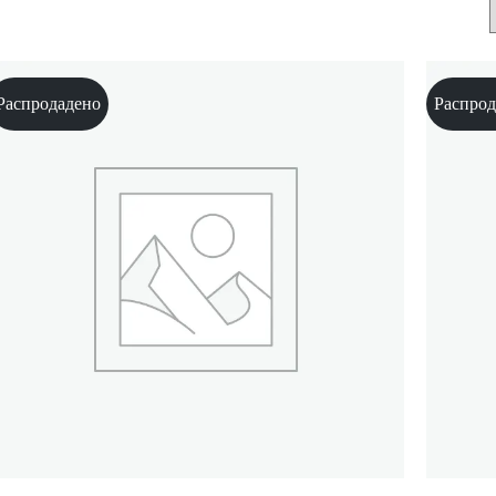
Распродадено
Распрод