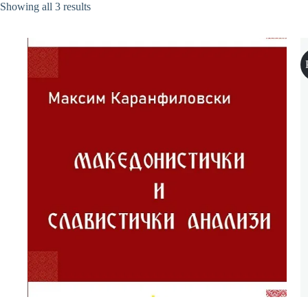
Sorted
Showing all 3 results
by
latest