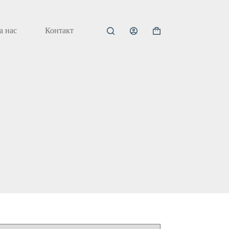
а нас
Контакт
Кошничка
за
купување