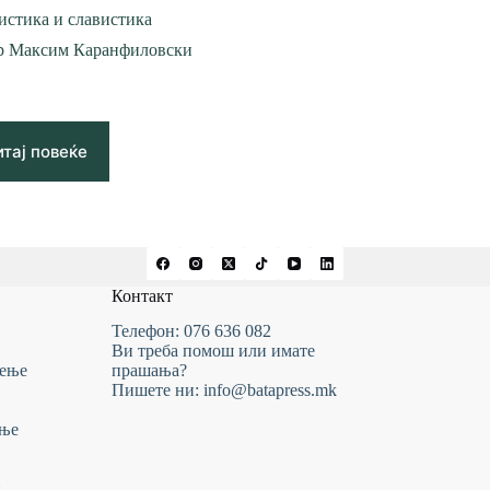
стика и славистика
-р Максим Каранфиловски
тај повеќе
Контакт
Телефон: 076 636 082
Ви треба помош или имате
тење
прашања?
Пишете ни: info@batapress.mk
ање
и