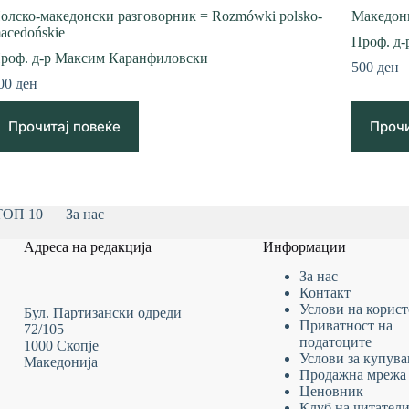
олско-македонски разговорник = Rozmówki polsko-
Македони
acedońskie
Проф. д
роф. д-р Максим Каранфиловски
500
ден
00
ден
Прочитај повеќе
Прочи
ТОП 10
За нас
Адреса на редакција
Информации
За нас
Контакт
Услови на
корис
Бул. Партизански одреди
Приватност на
72/105
податоците
1000 Скопје
Услови за купув
Македонија
Продажна мрежа
Ценовник
Клуб на читател