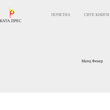
Скокни
до
содржината
ПОЧЕТНА
СИТЕ КНИГИ
БАТА ПРЕС
Матеј Фенер