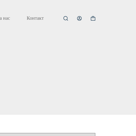
а нас
Контакт
Кошничка
за
купување