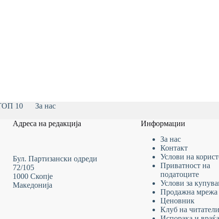
ТОП 10
За нас
Адреса на редакција
Информации
За нас
Контакт
Услови на
корис
Бул. Партизански одреди
Приватност на
72/105
податоците
1000 Скопје
Услови за купув
Македонија
Продажна мрежа
Ценовник
Клуб на читател
Испорака и враќ