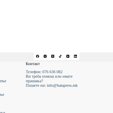
Контакт
Телефон: 076 636 082
Ви треба помош или имате
тење
прашања?
Пишете ни: info@batapress.mk
ање
и
ање