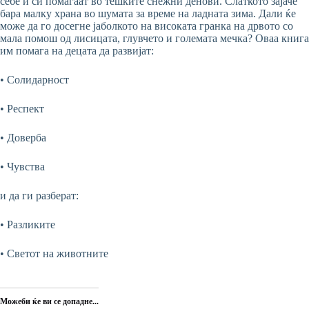
себе и си помагаат во тешките снежни денови. Слаткото зајаче
бара малку храна во шумата за време на ладната зима. Дали ќе
може да го досегне јаболкото на високата гранка на дрвото со
мала помош од лисицата, глувчето и големата мечка? Оваа книга
им помага на децата да развијат:
• Солидарност
• Респект
• Доверба
• Чувства
и да ги разберат:
• Разликите
• Светот на животните
Можеби ќе ви се допадне...