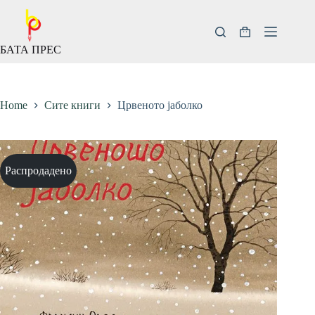
Скокни
до
содржината
Кошничка
БАТА ПРЕС
за
купување
Home
Сите книги
Црвеното јаболко
Распродадено