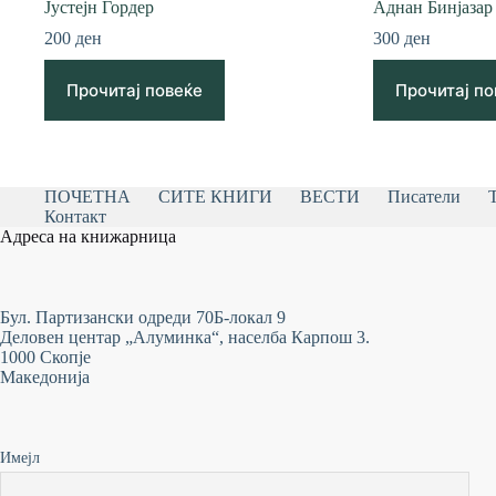
Јустејн Гордер
Аднан Бинјазар
200
ден
300
ден
Прочитај повеќе
Прочитај по
ПОЧЕТНА
СИТЕ КНИГИ
ВЕСТИ
Писатели
Контакт
Адреса на книжарница
Бул. Партизански одреди 70Б-локал 9
Деловен центар „Алуминка“, населба Карпош 3.
1000 Скопје
Македонија
Имејл