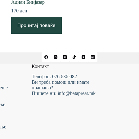
Аднан Бинјазар
170
ден
Прочитај повеќе
Контакт
Телефон: 076 636 082
Ви треба помош или имате
тење
прашања?
Пишете ни: info@batapress.mk
ање
и
ање