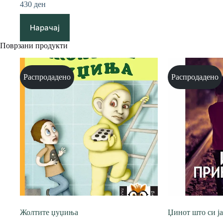
430
ден
Нарачај
Поврзани продукти
Распродадено
Распродадено
Жолтите џуџиња
Џинот што си ја