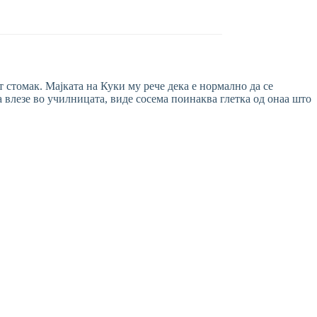
 стомак. Mајката на Куки му рече дека е нормално да се
га влезе во училницата, виде сосема поинаква глетка од онаа што