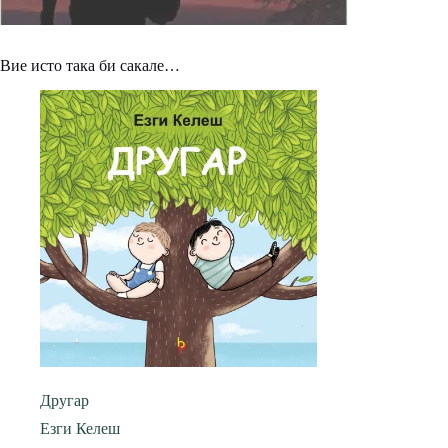
Вие исто така би сакале…
Другар
Езги Келеш