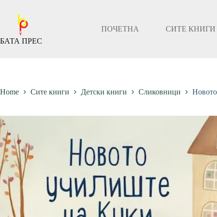
Скокни
до
содржината
ПОЧЕТНА
СИТЕ КНИГИ
БАТА ПРЕС
Home
Сите книги
Детски книги
Сликовници
Новото