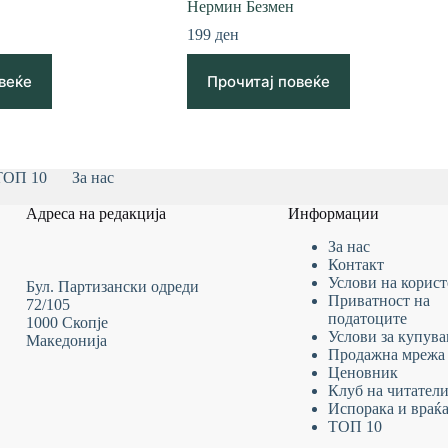
Нермин Безмен
199
ден
веќе
Прочитај повеќе
ТОП 10
За нас
Адреса на редакција
Информации
За нас
Контакт
Услови на
корис
Бул. Партизански одреди
Приватност на
72/105
податоците
1000 Скопје
Услови за купув
Македонија
Продажна мрежа
Ценовник
Клуб на читател
Испорака и враќ
ТОП 10