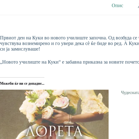
Опис
Првиот ден на Куки во новото училиште започна. Од возбуда се ч
чувствува вознемирено и го увери дека сè ќе биде во ред. А Куки
си ја замислуваше!
„Новото училиште на Куки“ е забавна приказна за новите почето
Можеби ќе ви се допадне...
Чудеснат