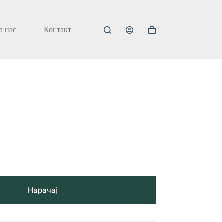
а нас
Контакт
Кошничка
за
купување
Нарачај