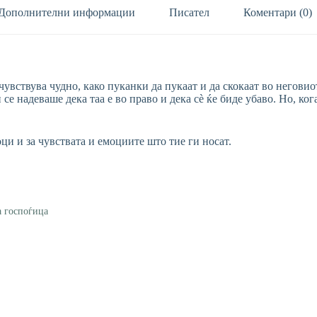
Дополнителни информации
Писател
Коментари (0)
увствува чудно, како пуканки да пукаат и да скокаат во неговиот
 се надеваше дека таа е во право и дека сè ќе биде убаво. Но, ко
ци и за чувствата и емоциите што тие ги носат.
а госпоѓица