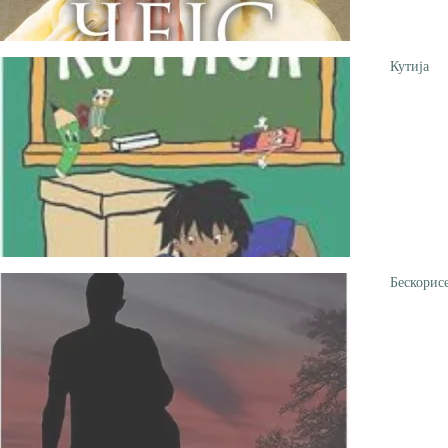
Кутија
Бескорис