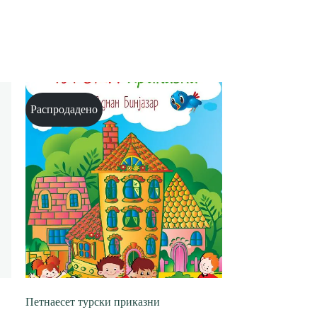
Распродадено
Петнаесет турски приказни