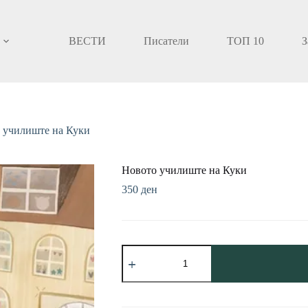
ВЕСТИ
Писатели
ТОП 10
З
 училиште на Куки
Новото училиште на Куки
350
ден
Новото
училиште
на
Куки
количина