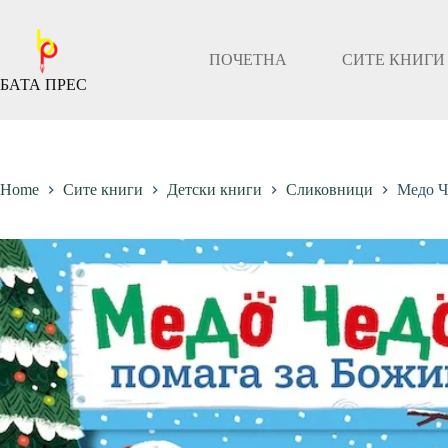
Скокни
до
содржината
ПОЧЕТНА
СИТЕ КНИГИ
БАТА ПРЕС
Home
Сите книги
Детски книги
Сликовници
Медо Ч