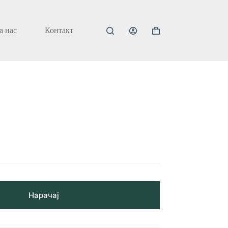
а нас
Контакт
Кошничка
за
купување
Нарачај