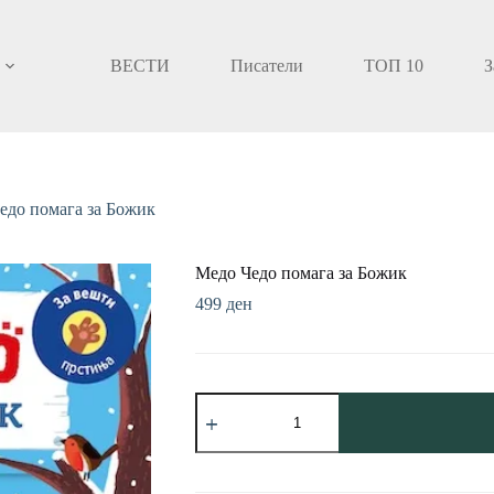
ВЕСТИ
Писатели
ТОП 10
З
едо помага за Божик
Медо Чедо помага за Божик
499
ден
Медо
Чедо
помага
за
Божик