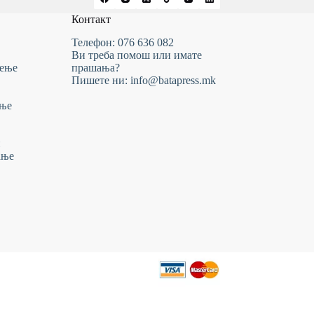
Контакт
Телефон: 076 636 082
Ви треба помош или имате
тење
прашања?
Пишете ни: info@batapress.mk
ање
и
ање