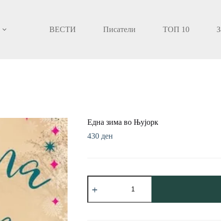
ВЕСТИ
Писатели
ТОП 10
З
Една зима во Њујорк
430
ден
Една
зима
во
Њујорк
количина