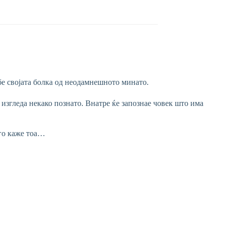
ебе својата болка од неодамнешното минато.
 изгледа некако познато. Внатре ќе запознае човек што има
 го каже тоа…