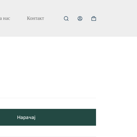
а нас
Контакт
Кошничка
за
купување
Нарачај