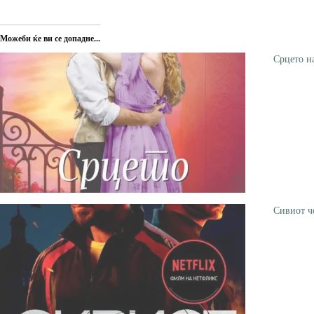
Можеби ќе ви се допадне...
Срцето н
Сивиот ч