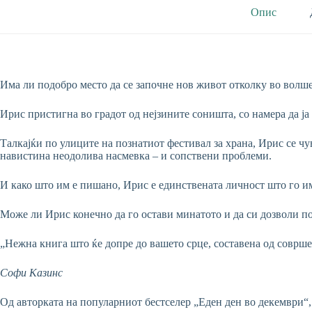
Опис
Има ли подобро место да се започне нов живот отколку во волш
Ирис пристигна во градот од нејзините соништа, со намера да ја
Талкајќи по улиците на познатиот фестивал за храна, Ирис се чу
навистина неодолива насмевка – и сопствени проблеми.
И како што им е пишано, Ирис е единствената личност што го и
Може ли Ирис конечно да го остави минатото и да си дозволи п
„Нежна книга што ќе допре до вашето срце, составена од соврше
Софи Казинс
Од авторката на популарниот бестселер „Еден ден во декември“,