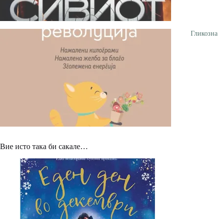
Гликозна
Вие исто така би сакале…