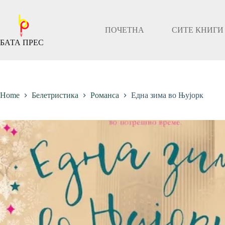
Скокни
до
содржината
ПОЧЕТНА
СИТЕ КНИГИ
БАТА ПРЕС
Home
Белетристика
Романса
Една зима во Њујорк