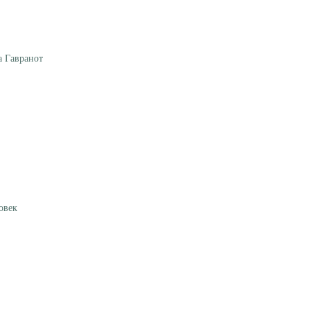
а Гавранот
овек