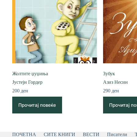
Жолтите џуџиња
Зубук
Јустејн Гордер
Азиз Несин
200
ден
290
ден
Прочитај повеќе
Прочитај по
ПОЧЕТНА
СИТЕ КНИГИ
ВЕСТИ
Писатели