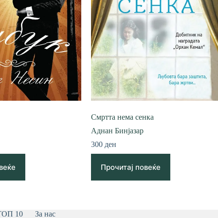
Смртта нема сенка
Аднан Бинјазар
300
ден
веќе
Прочитај повеќе
ТОП 10
За нас