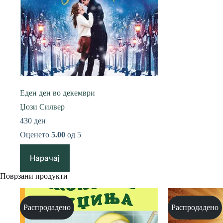
Еден ден во декември
Џози Силвер
430
ден
Оценето
5.00
од 5
Нарачај
Поврзани продукти
Распродадено
Распродадено