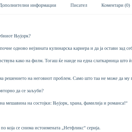
Дополнителни информации
Писател
Коментари (0)
ебниот Њујорк?
 почне одново нејзината кулинарска кариера и да ја остави зад с
вствува како на филм. Тогаш ќе наиде на една слаткарница што ѝ
ма решението на неговиот проблем. Само што таа не може да му
овторно да се заљуби?
на мешавина на состојки: Њујорк, храна, фамилија и романса!“
 по која се снима истоимената „Нетфликс“ серија.