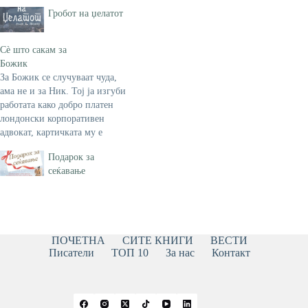
Гробот на џелатот
Сè што сакам за
Божик
За Божик се случуваат чуда,
ама не и за Ник. Тој ја изгуби
работата како добро платен
лондонски корпоративен
адвокат, картичката му е
речиси испразнета, а неговата
Подарок за
девојка веднаш го напушти.
сеќавање
Му останува само да се
самосожалува во апартманот
што го дели со својот најдобар
пријател и колега кој
подобро…
ПОЧЕТНА
СИТЕ КНИГИ
ВЕСТИ
Писатели
ТОП 10
За нас
Контакт