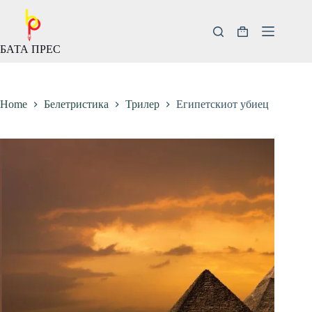
Скокни
до
содржината
Кошничка
БАТА ПРЕС
за
купување
Home
Белетристика
Трилер
Египетскиот убиец