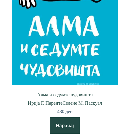
Алма и седумте чудовишта
Ирија Г. Паренте
Селене М. Паскуал
430
ден
Нарачај