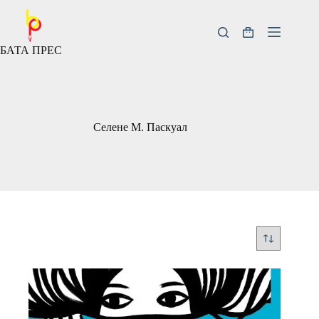
Скокни
до
содржината
Кошничка
БАТА ПРЕС
за
купување
Селене М. Паскуал