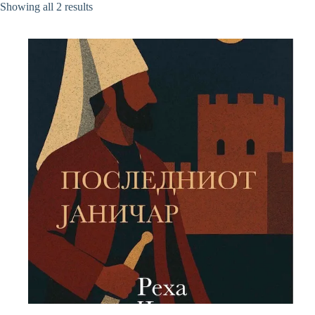
Sorted
Showing all 2 results
by
latest