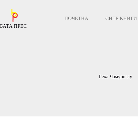
Скокни
до
содржината
ПОЧЕТНА
СИТЕ КНИГИ
БАТА ПРЕС
Реха Чамуроглу