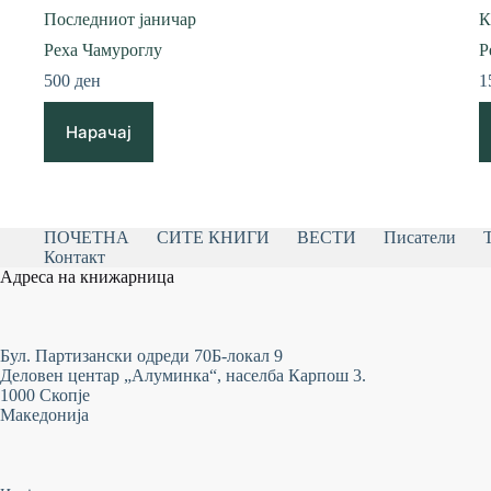
Последниот јаничар
К
Реха Чамуроглу
Р
500
ден
1
Нарачај
ПОЧЕТНА
СИТЕ КНИГИ
ВЕСТИ
Писатели
Контакт
Адреса на книжарница
Бул. Партизански одреди 70Б-локал 9
Деловен центар „Алуминка“, населба Карпош 3.
1000 Скопје
Македонија