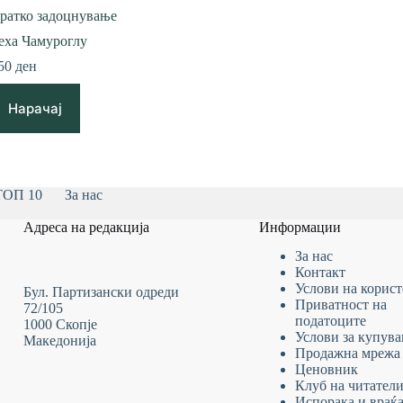
ратко задоцнување
еха Чамуроглу
50
ден
Нарачај
ТОП 10
За нас
Адреса на редакција
Информации
За нас
Контакт
Услови на
корис
Бул. Партизански одреди
Приватност на
72/105
податоците
1000 Скопје
Услови за купув
Македонија
Продажна мрежа
Ценовник
Клуб на читател
Испорака и враќ