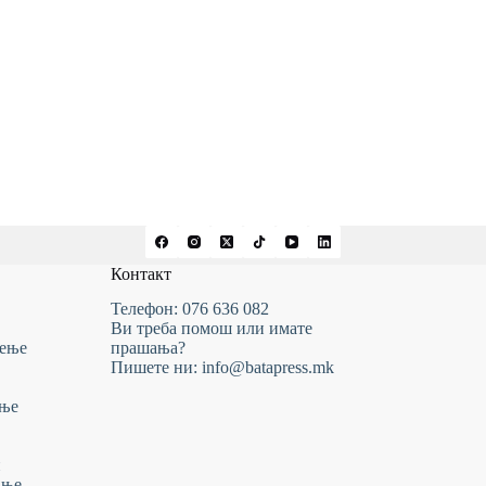
Контакт
Телефон: 076 636 082
Ви треба помош или имате
тење
прашања?
Пишете ни: info@batapress.mk
ање
и
ање