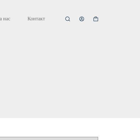
а нас
Контакт
Кошничка
за
купување