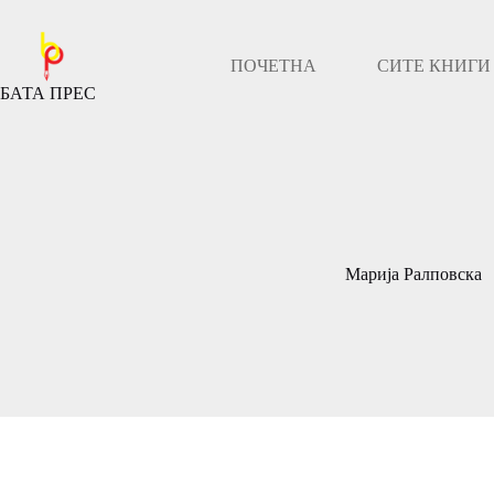
Скокни
до
содржината
ПОЧЕТНА
СИТЕ КНИГИ
БАТА ПРЕС
Марија Ралповска