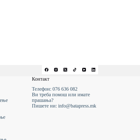
Контакт
Телефон: 076 636 082
Ви треба помош или имате
тење
прашања?
Пишете ни: info@batapress.mk
ање
и
ање