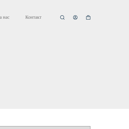
а нас
Контакт
Кошничка
за
купување