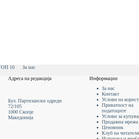
ТОП 10
За нас
Адреса на редакција
Информации
За нас
Контакт
Услови на
корис
Бул. Партизански одреди
Приватност на
72/105
податоците
1000 Скопје
Услови за купув
Македонија
Продажна мрежа
Ценовник
Клуб на читател
Испорака и враќ