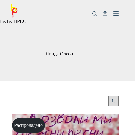
Скокни
до
содржината
Кошничка
БАТА ПРЕС
за
купување
Линда Олсон
Распродадено