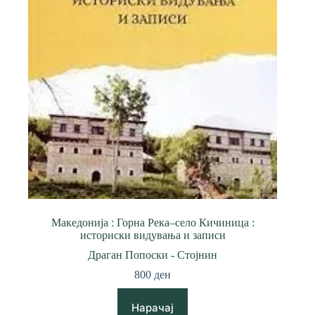
Македонија : Горна Река–село Кичиница :
историски видувања и записи
Драган Попоски - Стојнин
800
ден
Нарачај