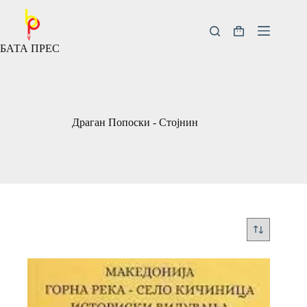
Скокни
до
содржината
Кошничка
БАТА ПРЕС
за
купување
Драган Попоски - Стојнин