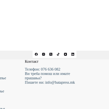
Контакт
Телефон: 076 636 082
Ви треба помош или имате
тење
прашања?
Пишете ни: info@batapress.mk
ање
и
ање