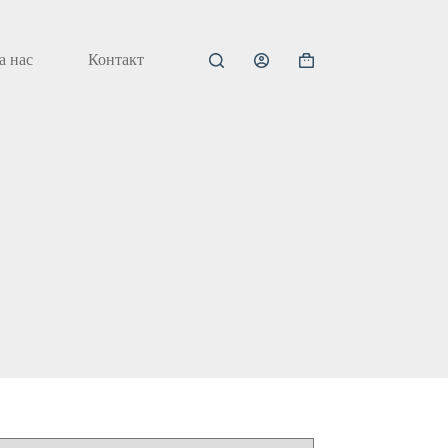
а нас
Контакт
Кошничка
за
купување