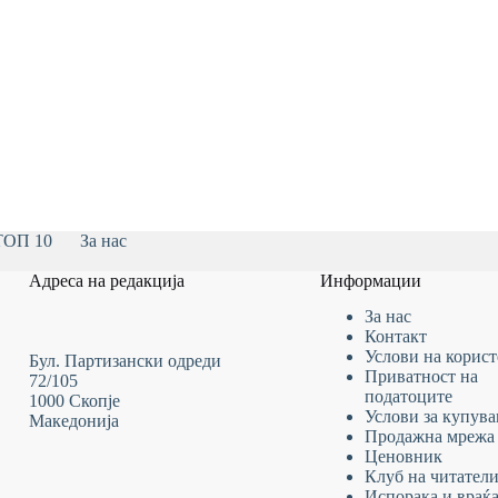
ТОП 10
За нас
Адреса на редакција
Информации
За нас
Контакт
Услови на
корис
Бул. Партизански одреди
Приватност на
72/105
податоците
1000 Скопје
Услови за купув
Македонија
Продажна мрежа
Ценовник
Клуб на читател
Испорака и враќ