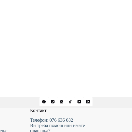
Контакт
Телефон: 076 636 082
Ви треба помош или имате
тење
прашања?