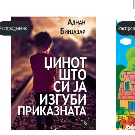
Распродадено
Распрод