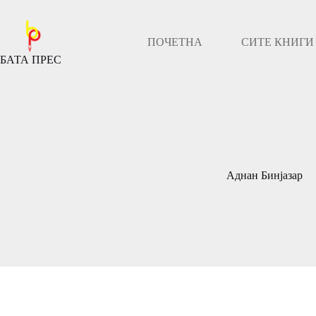
Скокни
до
содржината
ПОЧЕТНА
СИТЕ КНИГИ
БАТА ПРЕС
Аднан Бинјазар