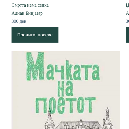
Смртта нема сенка
Џ
Аднан Бинјазар
А
300
ден
3
Прочитај повеќе