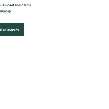
т турски приказни
нјазар
тај повеќе