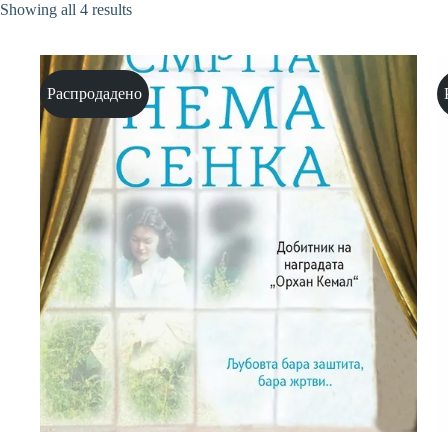
Sorted
Showing all 4 results
by
latest
Распродадено