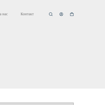
а нас
Контакт
Кошничка
за
купување