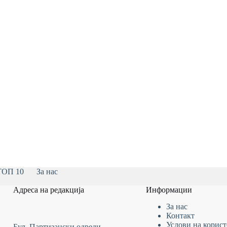
ТОП 10
За нас
Адреса на редакција
Информации
За нас
Контакт
Услови на
корис
Бул. Партизански одреди