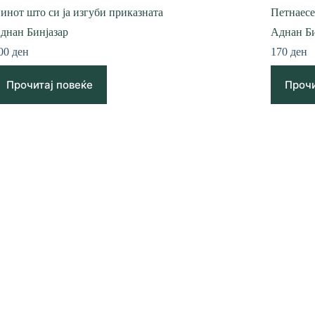
инот што си ја изгуби приказната
Петнаесе
днан Бинјазар
Аднан Би
00
ден
170
ден
Прочитај повеќе
Прочи