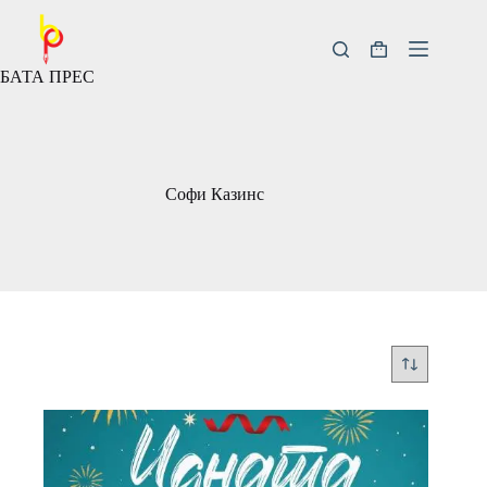
Скокни
до
содржината
Кошничка
БАТА ПРЕС
за
купување
Софи Казинс